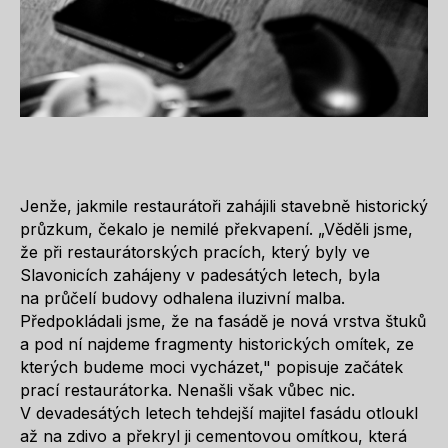
Jenže, jakmile restaurátoři zahájili stavebně historický
průzkum, čekalo je nemilé překvapení. „Věděli jsme,
že při restaurátorských pracích, který byly ve
Slavonicích zahájeny v padesátých letech, byla
na průčelí budovy odhalena iluzivní malba.
Předpokládali jsme, že na fasádě je nová vrstva štuků
a pod ní najdeme fragmenty historických omítek, ze
kterých budeme moci vycházet," popisuje začátek
prací restaurátorka. Nenašli však vůbec nic.
V devadesátých letech tehdejší majitel fasádu otloukl
až na zdivo a překryl ji cementovou omítkou, která