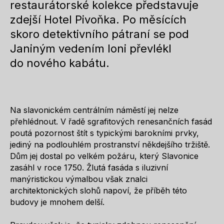
restaurátorské kolekce představuje
zdejší Hotel Pivoňka. Po měsících
skoro detektivního pátraní se pod
Janiným vedením loni převlékl
do nového kabátu.
Na slavonickém centrálním náměstí jej nelze
přehlédnout. V řadě sgrafitových renesančních fasád
poutá pozornost štít s typickými barokními prvky,
jediný na podlouhlém prostranství někdejšího tržiště.
Dům jej dostal po velkém požáru, který Slavonice
zasáhl v roce 1750. Žlutá fasáda s iluzivní
manýristickou výmalbou však znalci
architektonických slohů napoví, že příběh této
budovy je mnohem delší.