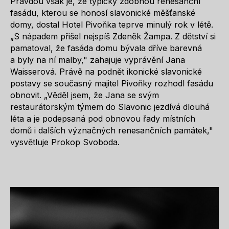
Pravdou však je, že typicky zdobnou renesanční
fasádu, kterou se honosí slavonické měšťanské
domy, dostal Hotel Pivoňka teprve minulý rok v létě.
„S nápadem přišel nejspíš Zdeněk Žampa. Z dětství si
pamatoval, že fasáda domu bývala dříve barevná
a byly na ní malby," zahajuje vyprávění Jana
Waisserová. Právě na podnět ikonické slavonické
postavy se současný majitel Pivoňky rozhodl fasádu
obnovit. „Věděl jsem, že Jana se svým
restaurátorským týmem do Slavonic jezdívá dlouhá
léta a je podepsaná pod obnovou řady místních
domů i dalších význačných renesančních památek,"
vysvětluje Prokop Svoboda.