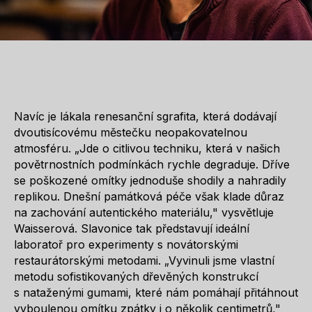
Navíc je lákala renesanční sgrafita, která dodávají
dvoutisícovému městečku neopakovatelnou
atmosféru. „Jde o citlivou techniku, která v našich
povětrnostních podmínkách rychle degraduje. Dříve
se poškozené omítky jednoduše shodily a nahradily
replikou. Dnešní památková péče však klade důraz
na zachování autentického materiálu," vysvětluje
Waisserová. Slavonice tak představují ideální
laboratoř pro experimenty s novátorskými
restaurátorskými metodami. „Vyvinuli jsme vlastní
metodu sofistikovaných dřevěných konstrukcí
s nataženými gumami, které nám pomáhají přitáhnout
vyboulenou omítku zpátky i o několik centimetrů,"