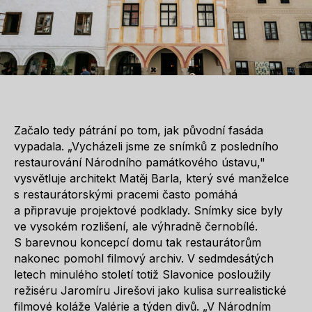
Začalo tedy pátrání po tom, jak původní fasáda
vypadala. „Vycházeli jsme ze
snímků z posledního
restaurování Národního památkového ústavu,"
vysvětluje architekt Matěj Barla, který své manželce
s restaurátorskými pracemi často pomáhá
a připravuje projektové podklady. Snímky sice byly
ve vysokém rozlišení, ale výhradně černobílé.
S barevnou koncepcí domu tak restaurátorům
nakonec pomohl filmový archiv. V sedmdesátých
letech minulého století totiž Slavonice posloužily
režiséru Jaromíru Jirešovi jako kulisa surrealistické
filmové koláže Valérie a týden divů. „V Národním