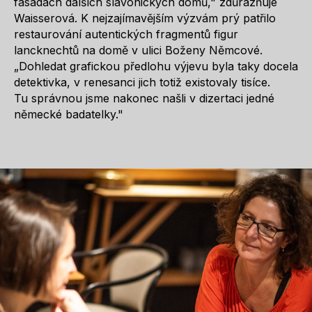
fasádách dalších slavonických domů," zdůrazňuje
Waisserová. K nejzajímavějším výzvám prý patřilo
restaurování autentických fragmentů figur
lancknechtů na domě v ulici Boženy Němcové.
„Dohledat grafickou předlohu výjevu byla taky docela
detektivka, v renesanci jich totiž existovaly tisíce.
Tu správnou jsme nakonec našli v dizertaci jedné
německé badatelky."