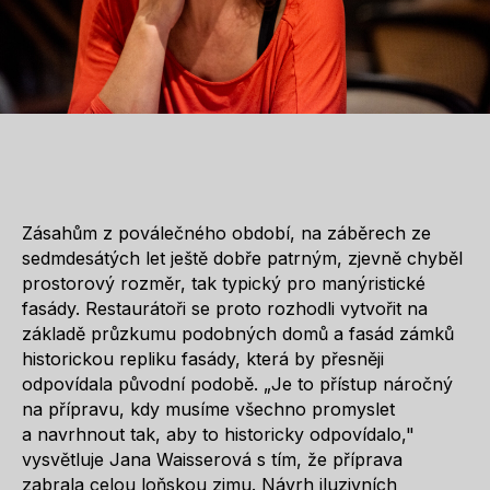
Zásahům z poválečného období, na záběrech ze
sedmdesátých let ještě dobře patrným, zjevně chyběl
prostorový rozměr, tak typický pro manýristické
fasády. Restaurátoři se proto rozhodli vytvořit na
základě průzkumu podobných domů a fasád zámků
historickou repliku fasády, která by přesněji
odpovídala původní podobě. „Je to přístup náročný
na přípravu, kdy musíme všechno promyslet
a navrhnout tak, aby to historicky odpovídalo,"
vysvětluje Jana Waisserová s tím, že příprava
zabrala celou loňskou zimu. Návrh iluzivních