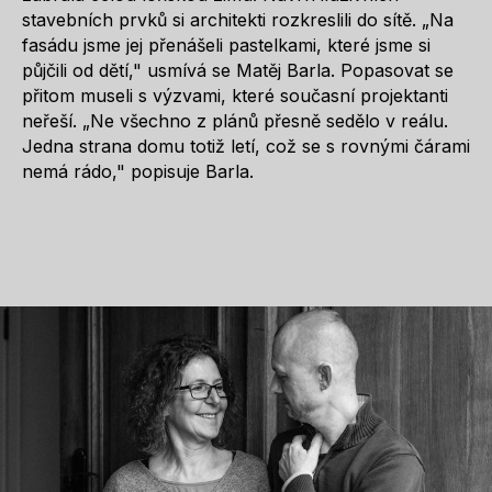
stavebních prvků si architekti rozkreslili do sítě. „Na
fasádu jsme jej přenášeli pastelkami, které jsme si
půjčili od dětí," usmívá se Matěj Barla. Popasovat se
přitom museli s výzvami, které současní projektanti
neřeší. „Ne všechno z plánů přesně sedělo v reálu.
Jedna strana domu totiž letí, což se s rovnými čárami
nemá rádo," popisuje Barla.