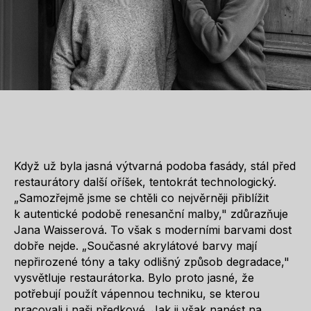
Když už byla jasná výtvarná podoba fasády, stál před
restaurátory další oříšek, tentokrát technologický.
„Samozřejmě jsme se chtěli co nejvěrněji přiblížit
k autentické podobě renesanční malby," zdůrazňuje
Jana Waisserová. To však s moderními barvami dost
dobře nejde. „Současné akrylátové barvy mají
nepřirozené tóny a taky odlišný způsob degradace,"
vysvětluje restaurátorka. Bylo proto jasné, že
potřebují použít vápennou techniku, se kterou
pracovali i naši předkové. Jak ji však nanést na