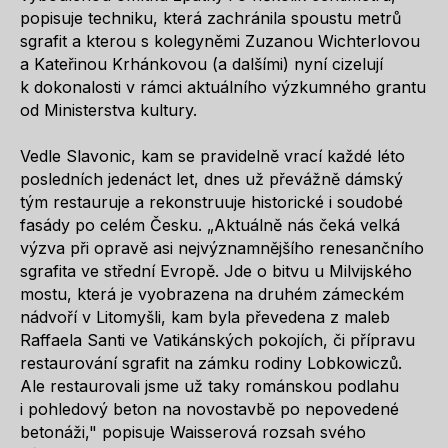
popisuje techniku, která zachránila spoustu metrů
sgrafit a kterou s kolegyněmi Zuzanou Wichterlovou
a Kateřinou Krhánkovou (a dalšími) nyní cizelují
k dokonalosti v rámci aktuálního výzkumného grantu
od Ministerstva kultury.
Vedle Slavonic, kam se pravidelně vrací každé léto
posledních jedenáct let, dnes už převážně dámský
tým restauruje a rekonstruuje historické i soudobé
fasády po celém Česku. „Aktuálně nás čeká velká
výzva při opravě asi nejvýznamnějšího renesančního
sgrafita ve střední Evropě. Jde o bitvu u Milvijského
mostu, která je vyobrazena na druhém zámeckém
nádvoří v Litomyšli, kam byla převedena z maleb
Raffaela Santi ve Vatikánských pokojích, či přípravu
restaurování sgrafit na zámku rodiny Lobkowiczů.
Ale restaurovali jsme už taky románskou podlahu
i pohledový beton na novostavbě po nepovedené
betonáži," popisuje Waisserová rozsah svého