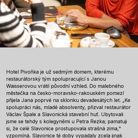
Hotel Pivoňka je už sedmým domem, kterému
restaurátorský tým spolupracující s Janou
Waisserovou vrátil původní vzhled. Do malebného
městečka na česko-moravsko-rakouském pomezí
přijela Jana poprvé na sklonku devadesátých let. „Ke
spolupráci nás, mladé absolventy, přizval restaurátor
Václav Špale a Slavonická stavební huť. Ubytovali
jsme se tehdy s kolegyněmi u Petra Rezka; pamatuji
si, že celé Slavonice prostupovala strašná zima,"
vzpomíná. Slavonice té doby vypadaly zcela jinak