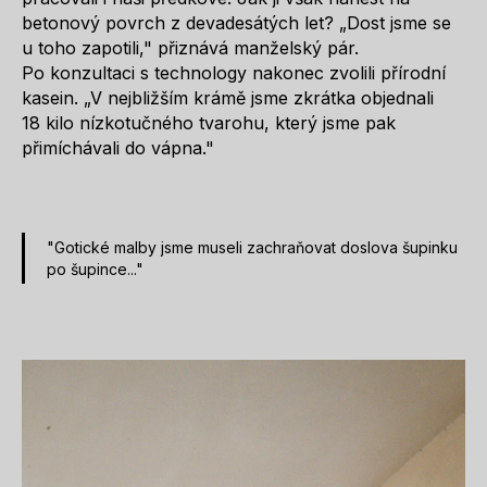
betonový povrch z devadesátých let? „Dost jsme se
u toho zapotili," přiznává manželský pár.
Po konzultaci s technology nakonec zvolili přírodní
kasein. „V nejbližším krámě jsme zkrátka objednali
18 kilo nízkotučného tvarohu, který jsme pak
přimíchávali do vápna."
"Gotické malby jsme museli zachraňovat doslova šupinku
po šupince..."