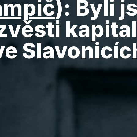
ampič
)
: Byli 
zvěsti kapita
ve Slavonicíc