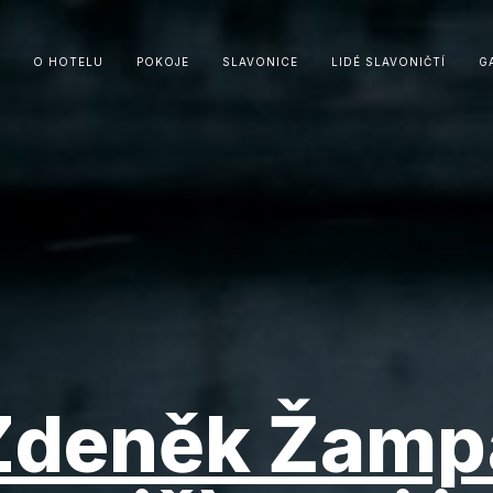
O HOTELU
POKOJE
SLAVONICE
LIDÉ SLAVONIČTÍ
G
Zdeněk Žamp