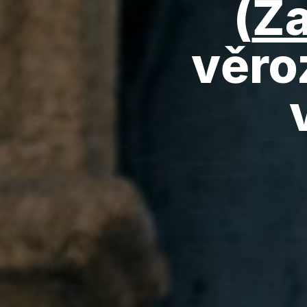
(
Ž
věro