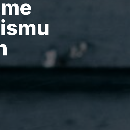
jsme
lismu
h